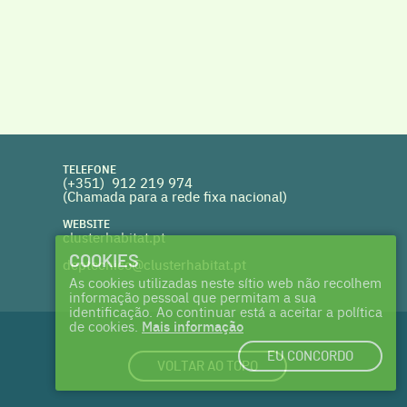
TELEFONE
(+351) 912 219 974
(Chamada para a rede fixa nacional)
WEBSITE
clusterhabitat.pt
COOKIES
deptecnico@clusterhabitat.pt
As cookies utilizadas neste sítio web não recolhem
informação pessoal que permitam a sua
identificação. Ao continuar está a aceitar a política
de cookies.
Mais informação
EU CONCORDO
VOLTAR AO TOPO