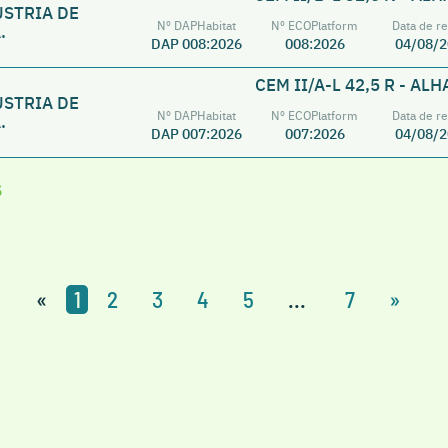
ÚSTRIA DE
Nº DAPHabitat
Nº ECOPlatform
Data de re
.
DAP 008:2026
008:2026
04/08/2
CEM II/A-L 42,5 R - AL
ÚSTRIA DE
Nº DAPHabitat
Nº ECOPlatform
Data de re
.
DAP 007:2026
007:2026
04/08/2
s
«
1
2
3
4
5
...
7
»