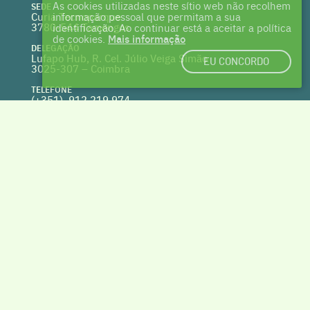
As cookies utilizadas neste sítio web não recolhem
SEDE
Curia Tecnoparque
informação pessoal que permitam a sua
3780-544 Tamengos
identificação. Ao continuar está a aceitar a política
de cookies.
Mais informação
DELEGAÇÃO
Lufapo Hub, R. Cel. Júlio Veiga Simão
EU CONCORDO
3025-307 – Coimbra
TELEFONE
(+351) 912 219 974
(Chamada para a rede fixa nacional)
WEBSITE
clusterhabitat.pt
deptecnico@clusterhabitat.pt
Cofinanciado por