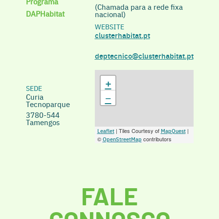
Programa
(Chamada para a rede fixa
DAPHabitat
nacional)
WEBSITE
clusterhabitat.pt
deptecnico@clusterhabitat.pt
+
SEDE
−
Curia
Tecnoparque
3780-544
Tamengos
| Tiles Courtesy of
|
Leaflet
MapQuest
©
contributors
OpenStreetMap
FALE