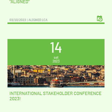
"ALIGNED"
03/10/2023 | ALIGNED LCA
14
set
2023
INTERNATIONAL STAKEHOLDER CONFERENCE
2023!